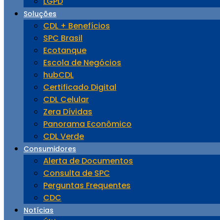
LGPD
Soluções
CDL + Benefícios
SPC Brasil
Ecotanque
Escola de Negócios
hubCDL
Certificado Digital
CDL Celular
Zera Dívidas
Panorama Econômico
CDL Verde
Consumidores
Alerta de Documentos
Consulta de SPC
Perguntas Frequentes
CDC
Notícias