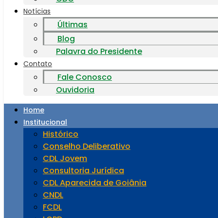
Notícias
Últimas
Blog
Palavra do Presidente
Contato
Fale Conosco
Ouvidoria
Home
Institucional
Histórico
Conselho Deliberativo
CDL Jovem
Consultoria Jurídica
CDL Aparecida de Goiânia
CNDL
FCDL