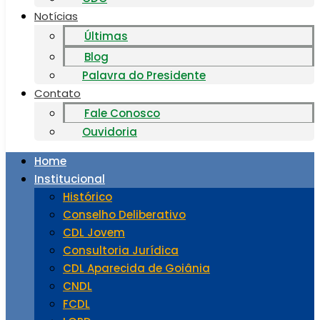
Notícias
Últimas
Blog
Palavra do Presidente
Contato
Fale Conosco
Ouvidoria
Home
Institucional
Histórico
Conselho Deliberativo
CDL Jovem
Consultoria Jurídica
CDL Aparecida de Goiânia
CNDL
FCDL