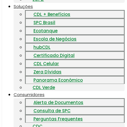
Soluções
CDL + Benefícios
SPC Brasil
Ecotanque
Escola de Negócios
hubCDL
Certificado Digital
CDL Celular
Zera Dívidas
Panorama Econômico
CDL Verde
Consumidores
Alerta de Documentos
Consulta de SPC
Perguntas Frequentes
CDC