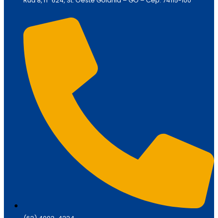
Rua 8, nº 624, St. Oeste Goiânia – GO – Cep: 74115-100