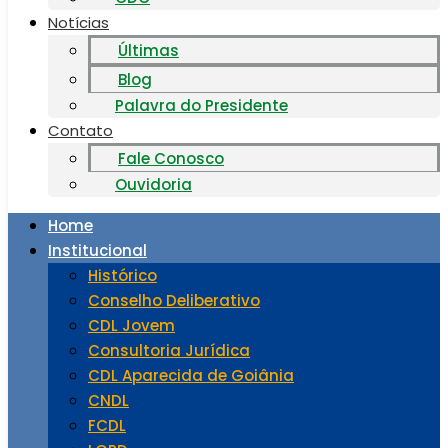
Notícias
Últimas
Blog
Palavra do Presidente
Contato
Fale Conosco
Ouvidoria
Home
Institucional
Histórico
Conselho Deliberativo
CDL Jovem
Consultoria Jurídica
CDL Aparecida de Goiânia
CNDL
FCDL