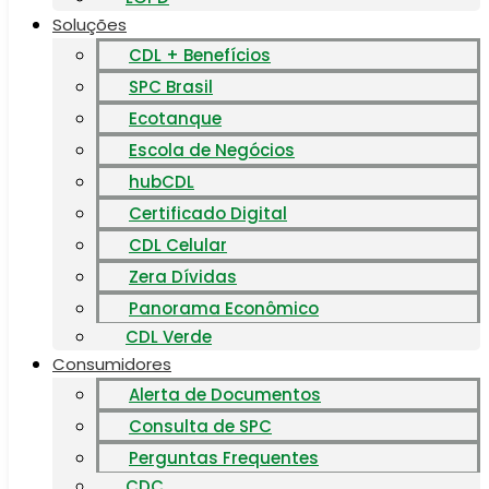
Soluções
CDL + Benefícios
SPC Brasil
Ecotanque
Escola de Negócios
hubCDL
Certificado Digital
CDL Celular
Zera Dívidas
Panorama Econômico
CDL Verde
Consumidores
Alerta de Documentos
Consulta de SPC
Perguntas Frequentes
CDC