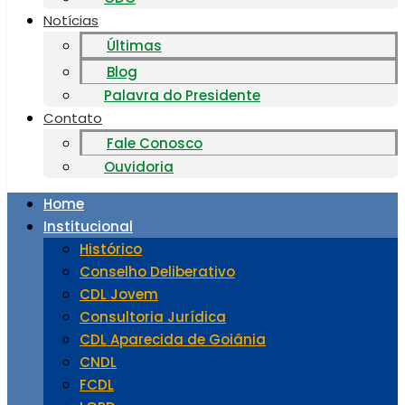
Notícias
Últimas
Blog
Palavra do Presidente
Contato
Fale Conosco
Ouvidoria
Home
Institucional
Histórico
Conselho Deliberativo
CDL Jovem
Consultoria Jurídica
CDL Aparecida de Goiânia
CNDL
FCDL