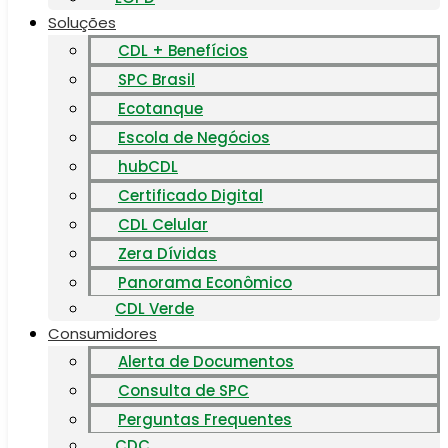
Soluções
CDL + Benefícios
SPC Brasil
Ecotanque
Escola de Negócios
hubCDL
Certificado Digital
CDL Celular
Zera Dívidas
Panorama Econômico
CDL Verde
Consumidores
Alerta de Documentos
Consulta de SPC
Perguntas Frequentes
CDC