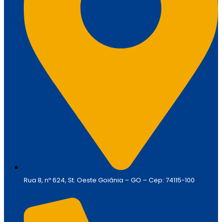
Rua 8, nº 624, St. Oeste Goiânia – GO – Cep: 74115-100