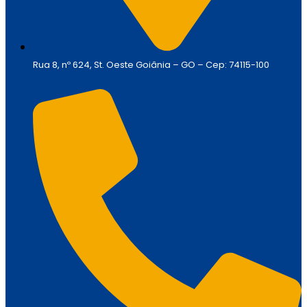
Rua 8, nº 624, St. Oeste Goiânia – GO – Cep: 74115-100