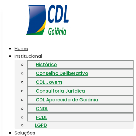
Ir
para
o
conteúdo
Home
Institucional
Histórico
Conselho Deliberativo
CDL Jovem
Consultoria Jurídica
CDL Aparecida de Goiânia
CNDL
FCDL
LGPD
Soluções