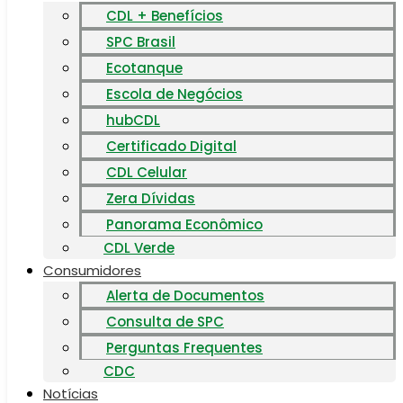
CDL + Benefícios
SPC Brasil
Ecotanque
Escola de Negócios
hubCDL
Certificado Digital
CDL Celular
Zera Dívidas
Panorama Econômico
CDL Verde
Consumidores
Alerta de Documentos
Consulta de SPC
Perguntas Frequentes
CDC
Notícias