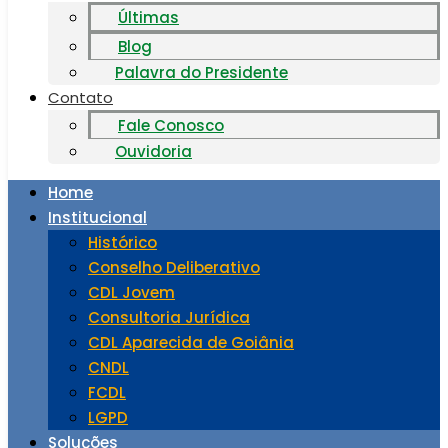
Últimas
Blog
Palavra do Presidente
Contato
Fale Conosco
Ouvidoria
Home
Institucional
Histórico
Conselho Deliberativo
CDL Jovem
Consultoria Jurídica
CDL Aparecida de Goiânia
CNDL
FCDL
LGPD
Soluções